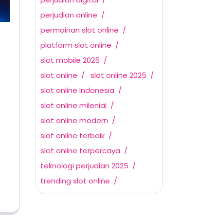
perjudian online
permainan slot online
platform slot online
slot mobile 2025
slot online
slot online 2025
slot online Indonesia
slot online milenial
slot online modern
slot online terbaik
slot online terpercaya
teknologi perjudian 2025
trending slot online