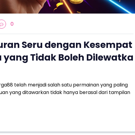
0
buran Seru dengan Kesempat
yang Tidak Boleh Dilewatka
Surga88 telah menjadi salah satu permainan yang paling
uan yang ditawarkan tidak hanya berasal dari tampilan