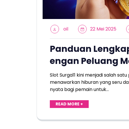
oil
22 Mei 2025
Panduan Lengkap 
engan Peluang 
Slot Surga11 kini menjadi salah satu
menawarkan hiburan yang seru dan
nyata bagi pemain untuk…
READ MORE +