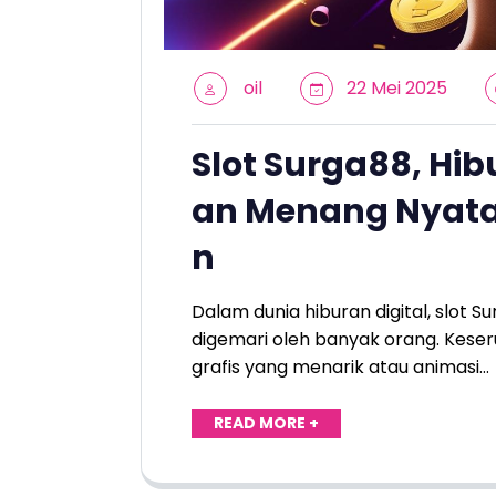
oil
22 Mei 2025
Slot Surga88, Hi
an Menang Nyata 
n
Dalam dunia hiburan digital, slot 
digemari oleh banyak orang. Keser
grafis yang menarik atau animasi…
READ MORE +