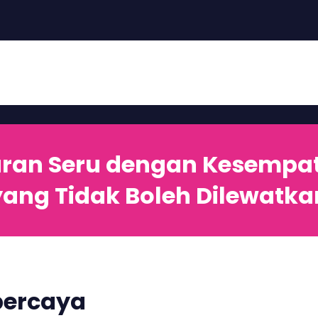
buran Seru dengan Kesemp
yang Tidak Boleh Dilewatka
rpercaya